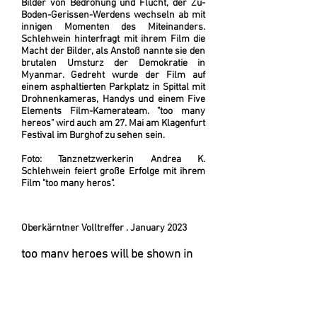
Bilder von Bedrohung und Flucht, der Zu-
Boden-Gerissen-Werdens wechseln ab mit
innigen Momenten des Miteinanders.
Schlehwein hinterfragt mit ihrem Film die
Macht der Bilder, als Anstoß nannte sie den
brutalen Umsturz der Demokratie in
Myanmar. Gedreht wurde der Film auf
einem asphaltierten Parkplatz in Spittal mit
Drohnenkameras, Handys und einem Five
Elements Film-Kamerateam. "too many
hereos" wird auch am 27. Mai am Klagenfurt
Festival im Burghof zu sehen sein.
Foto: Tanznetzwerkerin Andrea K.
Schlehwein feiert große Erfolge mit ihrem
Film "too many heros".
Oberkärntner Volltreffer . January 2023
too many heroes will be shown in
Venice
The short film by choreographer and dance
networker Andrea K. Schlehwein from
Millstatt made it to the finalists of the Arte